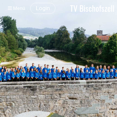
TV Bischofszell
Login
Menü