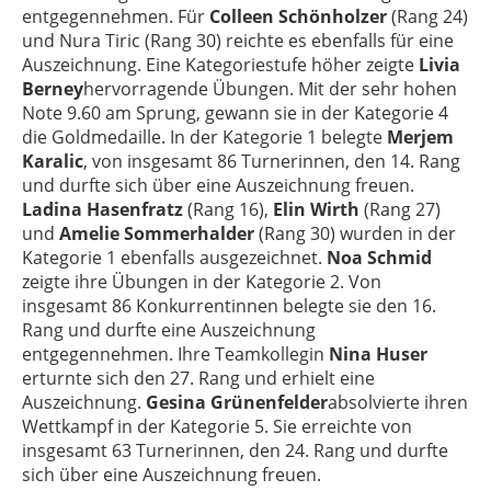
entgegennehmen. Für
Colleen Schönholzer
(Rang 24)
und Nura Tiric (Rang 30) reichte es ebenfalls für eine
Auszeichnung. Eine Kategoriestufe höher zeigte
Livia
Berney
hervorragende Übungen. Mit der sehr hohen
Note 9.60 am Sprung, gewann sie in der Kategorie 4
die Goldmedaille. In der Kategorie 1 belegte
Merjem
Karalic
, von insgesamt 86 Turnerinnen, den 14. Rang
und durfte sich über eine Auszeichnung freuen.
Ladina Hasenfratz
(Rang 16),
Elin Wirth
(Rang 27)
und
Amelie Sommerhalder
(Rang 30) wurden in der
Kategorie 1 ebenfalls ausgezeichnet.
Noa Schmid
zeigte ihre Übungen in der Kategorie 2. Von
insgesamt 86 Konkurrentinnen belegte sie den 16.
Rang und durfte eine Auszeichnung
entgegennehmen. Ihre Teamkollegin
Nina Huser
erturnte sich den 27. Rang und erhielt eine
Auszeichnung.
Gesina Grünenfelder
absolvierte ihren
Wettkampf in der Kategorie 5. Sie erreichte von
insgesamt 63 Turnerinnen, den 24. Rang und durfte
sich über eine Auszeichnung freuen.