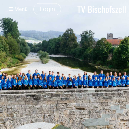
TV Bischofszell
Login
Menü