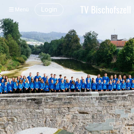
TV Bischofszell
Login
Menü