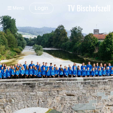
TV Bischofszell
Login
Menü