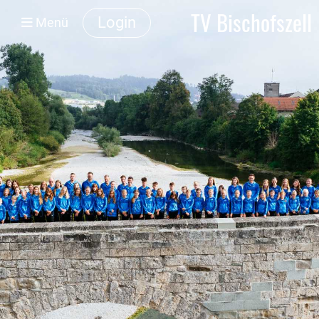
TV Bischofszell
Login
Menü